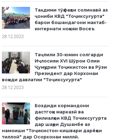
Тақдими тӯҳфаҳои солинавӣ аз
ҷониби КВД "Тоҷиксуғурта"
барои бошандагони мактаб-
интернати ноҳияи Восеъ
28.12.2023
Таҷлили 30-юмин солгарди
Иҷлосияи XVI Шӯрои Олии
Ҷумҳурии Тоҷикистон ва Рӯзи
Президент дар Корхонаи
воҳиди давлатии "Тоҷиксуғурта"
28.12.2023
Боздиди кормандони
дастгоҳи марказӣ ва
филиалҳои КВД Точиксугурта
дар шаҳри Душанбе аз
намоиши "Тоҷикистон-кишвари дарёҳои
тиллоӣ" дар Осорхонаи миллӣ.