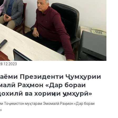
28.12.2023
Паёми Президенти Ҷумҳурии
малӣ Раҳмон «Дар бораи
охилӣ ва хориҷии ҷумҳурӣ»
ии Тоҷикистон муҳтарам Эмомалӣ Раҳмон «Дар бораи
»