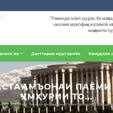
"Раванди ноил шудан ба мақс
низоми мувофиқи иҷтимоӣ-иқ
мақомоти пу
ркати мо
Дастгирии муштариён
Намудҳои с
СТАҶАМЪОНАИ ПАЁМИ
ҶУМҲУРИИ ТО...
вная
Новости
Тамошои дастаҷамъонаи Паёми Президенти Ҷумҳурии Т