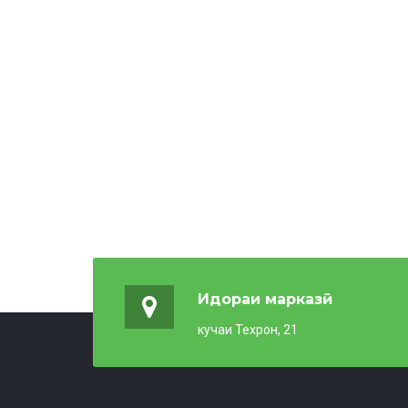
Идораи марказӣ
кучаи Техрон, 21