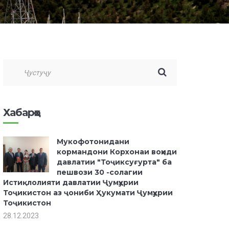
Хабарҳо
Мукофотонидани
кормандони Корхонаи воҳиди
давлатии "Тоҷиксуғурта" ба
пешвози 30 -солагии
Истиқлолияти давлатии Ҷумҳурии
Тоҷикистон аз ҷониби Ҳукумати Ҷумҳурии
Тоҷикистон
28.12.2023