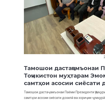
Тамошои дастаҷамъонаи 
Тоҷикистон муҳтарам Эмо
самтҳои асосии сиёсати д
Тамошои дастаҷамъонаи Паёми Президенти Ҷумҳур
самтҳои асосии сиёсати дохилӣ ва хориҷии ҷумҳурӣ