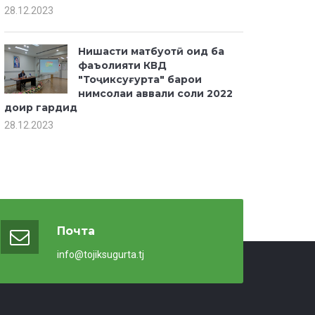
28.12.2023
Нишасти матбуотӣ оид ба
фаъолияти КВД
"Тоҷиксуғурта" барои
нимсолаи аввали соли 2022
доир гардид
28.12.2023
Почта
info@tojiksugurta.tj