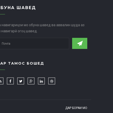
ОБУНА ШАВЕД
а навигариҳои мо обуна шавед ва аввалин шуда аз
н навигарӣ огоҳ шавед.
АР ТАМОС БОШЕД
ДАР БОРАИ МО