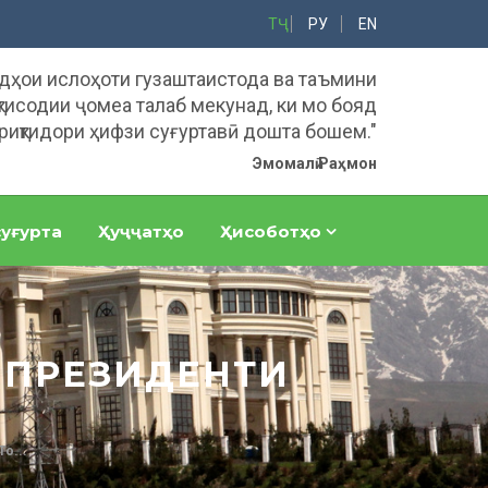
ТҶ
РУ
EN
адҳои ислоҳоти гузаштаистода ва таъмини
тисодии ҷомеа талаб мекунад, ки мо бояд
риқтидори ҳифзи суғуртавӣ дошта бошем."
Эмомалӣ Раҳмон
уғурта
Ҳуҷҷатҳо
Ҳисоботҳо
 ПРЕЗИДЕНТИ
о...