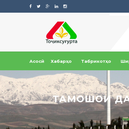
Асосӣ
Хабарҳо
Табрикотҳо
Ши
ТАМОШОИ ДА
Гла