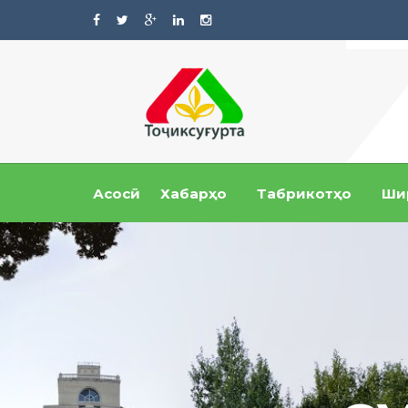
Асосӣ
Хабарҳо
Табрикотҳо
Ши