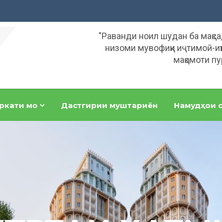
"Раванди ноил шудан ба мақс
низоми мувофиқи иҷтимоӣ-иқ
мақомоти пу
ркати мо
Дастгирии муштариён
Намудҳои с