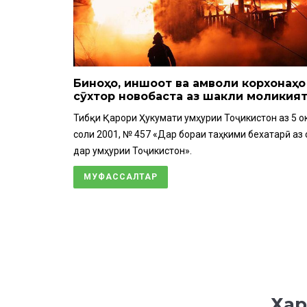
Биноҳо, иншоот ва амволи корхонаҳо
сӯхтор новобаста аз шакли моликия
Тибқи Қарори Ҳукумати Ҷумҳурии Тоҷикистон аз 5 о
соли 2001, № 457 «Дар бораи таҳкими бехатарӣ аз 
дар Ҷумҳурии Тоҷикистон».
МУФАССАЛТАР
Хар