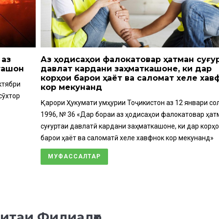
 аз
Аз ҳодисаҳои фалокатовар ҳатман суғу
ташон
давлатӣ кардани заҳматкашоне, ки дар
корҳои барои ҳаёт ва саломатӣ хеле хав
ктябри
кор мекунанд
сӯхтор
Қарори Ҳукумати Ҷумҳурии Тоҷикистон аз 12 январи со
1996, № 36 «Дар бораи аз ҳодисаҳои фалокатовар ҳат
суғуртаи давлатӣ кардани заҳматкашоне, ки дар корҳ
барои ҳаёт ва саломатӣ хеле хавфнок кор мекунанд»
МУФАССАЛТАР
итаи Филиалҳо