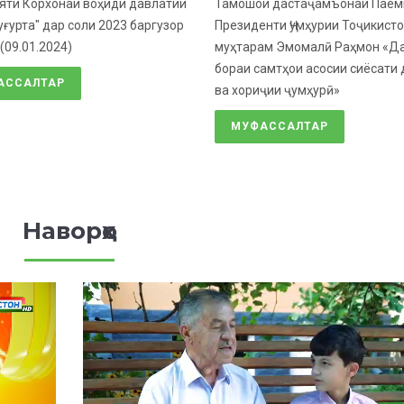
ти Корхонаи воҳиди давлатии
Тамошои дастаҷамъонаи Паём
уғурта" дар соли 2023 баргузор
Президенти Ҷумҳурии Тоҷикист
(09.01.2024)
муҳтарам Эмомалӣ Раҳмон «Д
бораи самтҳои асосии сиёсати
АССАЛТАР
ва хориҷии ҷумҳурӣ»
МУФАССАЛТАР
Наворҳо