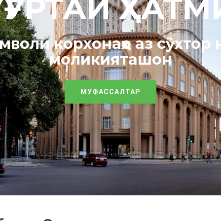
УҒУРТАИ ҲАТМ
амволи корхонаҳо аз сӯхтор
моликияташон
МУФАССАЛТАР