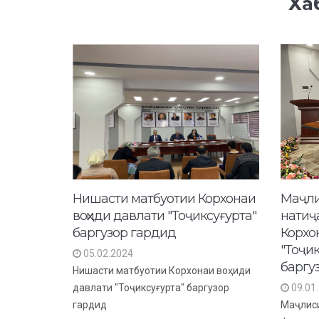
Ха
Нишасти матбуотии Корхонаи
Маҷли
воҳиди давлати "Тоҷиксуғурта"
натиҷ
баргузор гардид
Корхо
"Тоҷи
05.02.2024
баргуз
Нишасти матбуотии Корхонаи воҳиди
давлати "Тоҷиксуғурта" баргузор
09.01
гардид
Маҷлиси