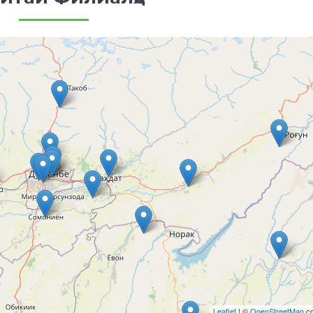
Leaflet
| ©
OpenStreetMap
co