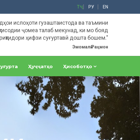
ТҶ
РУ
EN
адҳои ислоҳоти гузаштаистода ва таъмини
тисодии ҷомеа талаб мекунад, ки мо бояд
риқтидори ҳифзи суғуртавӣ дошта бошем."
Эмомалӣ Раҳмон
уғурта
Ҳуҷҷатҳо
Ҳисоботҳо