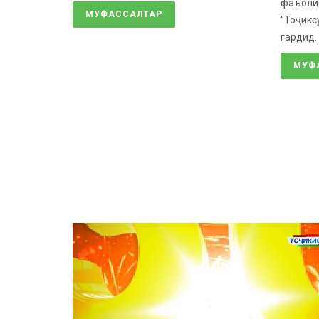
фаъолия
МУФАССАЛТАР
"Тоҷикс
гардид. 
МУФ