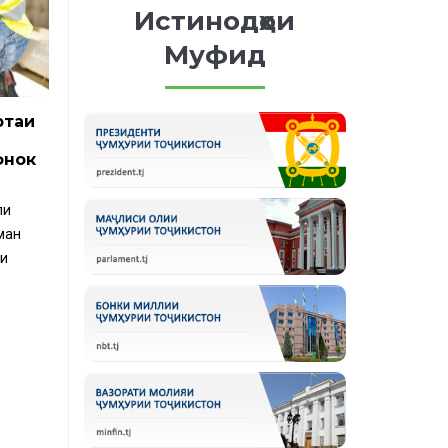
Истинодҳои
Муфид
ртаи
Суғуртаи ҳатмии ҷавобгарии гражданию
ҳуқуқии соҳибони воситаҳои нақлиет
фнок
Дар асоси Қонуни Ҷумҳурии Тоҷикистон «Дар бораи суғурт
ҳатмии чавобгарии гражданию ҳуқуқии соҳибони воситаҳ
ли
нақлиёт» аз 7 августи соли 2020, № 1719
ман
ои
МУФАССАЛТАР