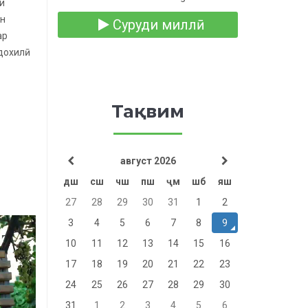
и
он
Суруди миллӣ
ар
 дохилӣ
Тақвим
август 2026
дш
сш
чш
пш
ҷм
шб
яш
27
28
29
30
31
1
2
3
4
5
6
7
8
9
10
11
12
13
14
15
16
17
18
19
20
21
22
23
24
25
26
27
28
29
30
31
1
2
3
4
5
6