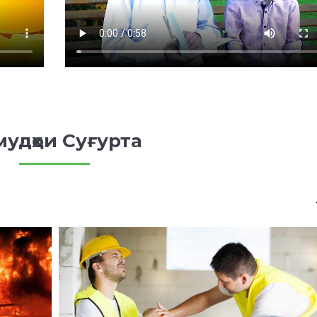
удҳои Суғурта