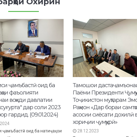
барҳои Охирин
си ҷамъбастӣ оид ба
Тамошои дастаҷамъона
аҳои фаъолияти
Паёми Президенти Ҷумҳ
наи воҳиди давлатии
Тоҷикистон муҳтарам Э
ксуғурта" дар соли 2023
Раҳмон «Дар бораи самтҳ
ор гардид. (09.01.2024)
асосии сиёсати дохилӣ 
хориҷии ҷумҳурӣ»
.2024
 ҷамъбастӣ оид ба натиҷаҳои
28.12.2023