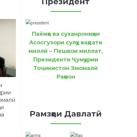
Президент
Паёмҳо ва суханрониҳои
Асосгузори сулҳу ваҳдати
миллӣ – Пешвои миллат,
Президенти Ҷумҳурии
Тоҷикистон Эмомалӣ
Раҳмон
и
урии
момалӣ
ои
Рамзҳои Давлатӣ
ва