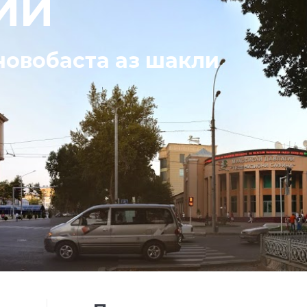
ИИ
 новобаста аз шакли