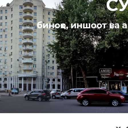
С
биноҳо, иншоот ва 