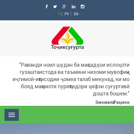
ТҶ
РУ
EN
"Раванди ноил шудан ба мақсадҳои ислоҳоти
гузаштаистода ва таъмини низоми мувофиқи
иҷтимоӣ-иқтисодии ҷомеа талаб мекунад, ки мо
бояд мақомоти пуриқтидори ҳифзи суғуртавӣ
дошта бошем."
Эмомалӣ Раҳмон
Toggle
navigation