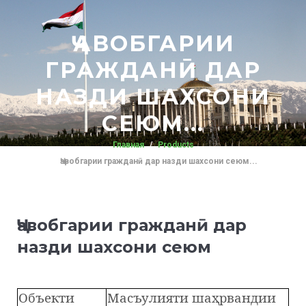
ҶАВОБГАРИИ
ГРАЖДАНӢ ДАР
НАЗДИ ШАХСОНИ
СЕЮМ...
Главная
Products
Ҷавобгарии гражданӣ дар назди шахсони сеюм...
Ҷавобгарии гражданӣ дар
назди шахсони сеюм
Объекти
Масъулияти шаҳрвандии