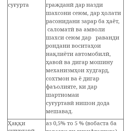
суғурта
гражданӣ дар назди
шахсони сеюм, дар ҳолати
расонидани зарар ба ҳаёт,
саломатӣ ва амволи
шахси сеюм дар раванди
рондани воситаҳои
нақлиёти автомобилӣ,
ҳавоӣ ва дигар мошину
механизмҳои худгард,
сохтмон ва ё дигар
фаъолияте, ки дар
шартномаи
суғуртавӣ нишон дода
мешавад.
аз 0,5% то 5 % (вобаста ба
Ҳаққи
суғуртавӣ