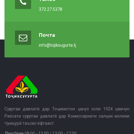
372 27 5378
Почта
info@tojiksugurta.tj
Суғуртаи давлатӣ дар Тоҷикистон ҳануз соли 1924 ҳамчун
Раёсати суғуртаи давлатӣ дар Комиссариати халқии молияи
Ҷумҳурӣ таъсис ёфтааст.
Душ/Ҷум
08:00 - 12:00 / 13:00 - 17:00