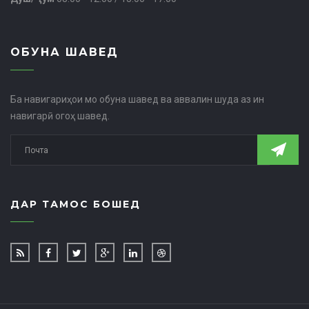
ОБУНА ШАВЕД
Ба навигариҳои мо обуна шавед ва аввалин шуда аз ин
навигарӣ огоҳ шавед.
ДАР ТАМОС БОШЕД