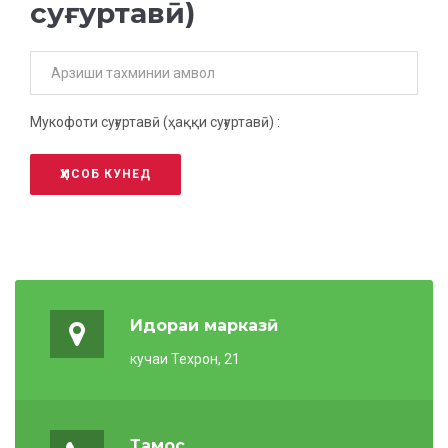
суғуртавӣ)
Мукофоти суғуртавӣ (ҳаққи суғуртавӣ) :
ҲИСОБ КУНЕД
Идораи марказӣ
кучаи Техрон, 21
Тамос