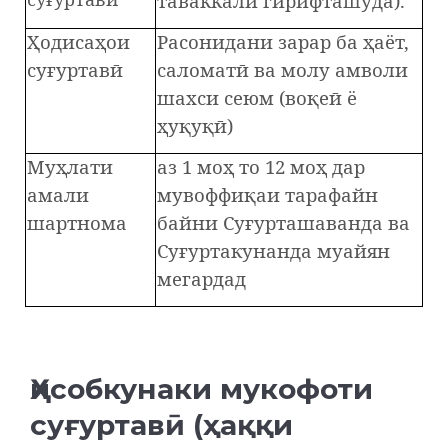
таваккали гирифташуда).
Ҳодисаҳои
Расонидани зарар ба ҳаёт,
суғуртавӣ
саломатӣ ва молу амволи
шахси сеюм (воқеӣ ё
ҳуқуқӣ)
Муҳлати
аз 1 моҳ то 12 моҳ дар
амали
мувоффиқаи тарафайн
шартнома
байни Суғурташаванда ва
Суғуртакунанда муайян
мегардад
Ҳисобкунаки мукофоти
суғуртавӣ (ҳаққи