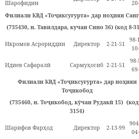
Шарофидин
20
Филиали КВД «Тоҷиксуғурта» дар ноҳияи Сан
(735430, н. Тавилдара, кучаи Сино 36) (код 8-3
98-
Икромов Асрориддин
Директор
2-21-51
10
98-
Идиев Сафаралӣ
Сармуҳосиб
2-21-51
69
Филиали КВД «Тоҷиксуғурта» дар ноҳияи
Тоҷикобод
(735460, н. Тоҷикобод, кӯчаи Рудакӣ 15) (код 
3154)
904
Шарифов Фарҳод
Директор
2-13-99
04