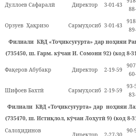
918
Дуллоев Сафаралӣ
Директор
3-01-43
88
918
Орзуев Ҳақризо
Сармуҳосиб
3-01-43
89
Филиали КВД «Тоҷиксуғурта» дар ноҳияи Р
(735450, ш. Ғарм. кӯчаи И. Сомони 92) (код 8-3
907
Фақеров Абубакр
Директор
2-19-59
60
93-
Шифоев Бахтӣ
Сармуҳосиб
2-19-59
83
Филиали КВД «Тоҷиксуғурта» дар ноҳияи Л
(735470, ш. Истиқлол, кӯчаи Лоҳутӣ 9) (код 8-3
Салоҳидинов
90-
Директор
2-27-30