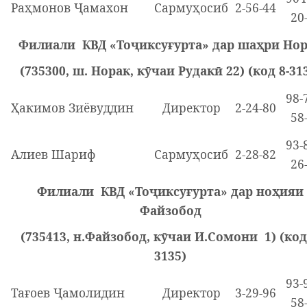
Раҳмонов Ҷамахон
Сармуҳосиб
2-56-44
20
Филиали КВД «Тоҷиксуғурта» дар шаҳри Но
(735300, ш. Норак, кӯчаи Рудакӣ 22) (код 8-31
98-
Ҳакимов Зиёвуддин
Директор
2-24-80
58
93-
Алиев Шариф
Сармуҳосиб
2-28-82
26
Филиали КВД «Тоҷиксуғурта» дар ноҳияи
Файзобод
(735413, н.Файзобод, кӯчаи И.Сомони 1) (код
3135)
93-
Тағоев Ҷамолидин
Директор
3-29-96
58