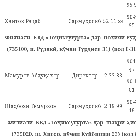
95
90-
Ҳаитов Раҷаб
Сармуҳосиб
52-11-
84
95
Филиали КВД «Тоҷиксуғурта» дар ноҳияи Ру
(735100, н. Рудакӣ, кӯчаи Турдиев 31) (код 8-3
904
47
Мамуров Абдуқаҳор
Директор
2-33-33
90-
01
90-
Шаҳбози Темурхон
Сармуҳосиб
2-19-99
18
Филиали КВД «Тоҷиксуғурта» дар шаҳри Ҳи
(735020, ш. Ҳисор, кӯчаи Куйбишев 23) (код 