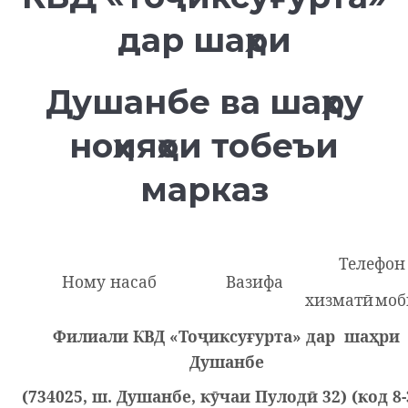
дар шаҳри
Душанбе ва шаҳру
ноҳияҳои тобеъи
марказ
Телефон
Ному насаб
Вазифа
хизматӣ
моб
Филиали КВД «Тоҷиксуғурта» дар шаҳри
Душанбе
(734025, ш. Душанбе, кӯчаи Пулодӣ 32) (код 8-