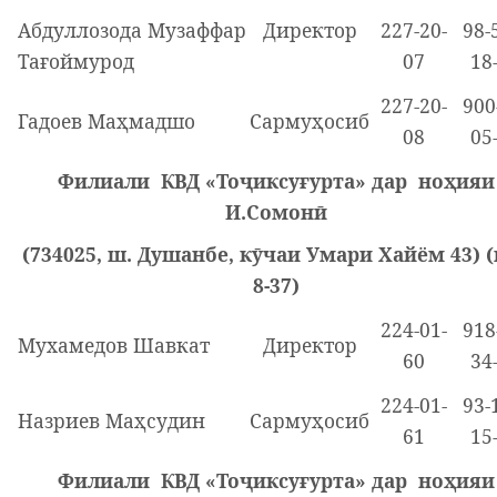
Абдуллозода Музаффар
Директор
227-20-
98-
Тағоймурод
07
18
227-20-
900
Гадоев Маҳмадшо
Сармуҳосиб
08
05
Филиали КВД «Тоҷиксуғурта» дар ноҳияи
И.Сомонӣ
(734025, ш. Душанбе, кӯчаи Умари Хайём 43) 
8-37)
224-01-
918
Мухамедов Шавкат
Директор
60
34
224-01-
93-
Назриев Маҳсудин
Сармуҳосиб
61
15
Филиали КВД «Тоҷиксуғурта» дар ноҳияи