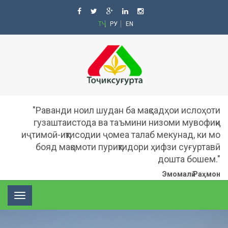
ТҶ
РУ
EN
"Раванди ноил шудан ба мақсадҳои ислоҳоти
гузаштаистода ва таъмини низоми мувофиқи
иҷтимоӣ-иқтисодии ҷомеа талаб мекунад, ки мо
бояд мақомоти пуриқтидори ҳифзи суғуртавӣ
дошта бошем."
Эмомалӣ Раҳмон
Toggle
navigation