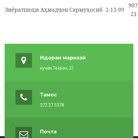
907
Зиёратшоҳи Аҳмадҷон
Сармуҳосиб
2-13-99
21
Идораи марказӣ
кучаи Техрон, 21
Тамос
372 27 5378
Почта