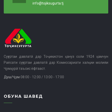
info@tojiksugurta.tj
Суғуртаи давлатӣ дар Тоҷикистон ҳануз соли 1924 ҳамчун
Раёсати суғуртаи давлатӣ дар Комиссариати халқии молияи
Ҷумҳурӣ таъсис ёфтааст.
Душ/Ҷум
08:00 - 12:00 / 13:00 - 17:00
ОБУНА ШАВЕД