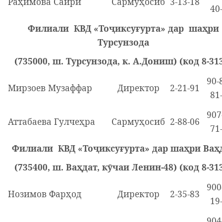
Раҳимова Сайрӣ
Сармуҳосиб
3-13-18
40
Филиали КВД «Тоҷиксуғурта» дар шаҳри
Турсунзода
(735000, ш. Турсунзода, к. А.Дониш) (код 8-31
90-
Мирзоев Музаффар
Директор
2-21-91
81
907
Аттабаева Гулчеҳра
Сармуҳосиб
2-88-06
71
Филиали КВД «Тоҷиксуғурта» дар шаҳри Ваҳ
(735400, ш. Ваҳдат, кӯчаи Ленин-48) (код 8-31
900
Нозимов Фарҳод
Директор
2-35-83
19
904