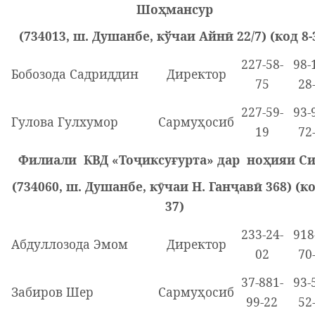
Шоҳмансур
(734013, ш. Душанбе, кўчаи Айнӣ 22/7) (код 8-
227-58-
98-
Бобозода Садриддин
Директор
75
28
227-59-
93-
Гулова Гулхумор
Сармуҳосиб
19
72
Филиали КВД «Тоҷиксуғурта» дар ноҳияи С
(734060, ш. Душанбе, кӯчаи Н. Ганҷавӣ 368) (ко
37)
233-24-
918
Абдуллозода Эмом
Директор
02
70
37-881-
93-
Забиров Шер
Сармуҳосиб
99-22
52