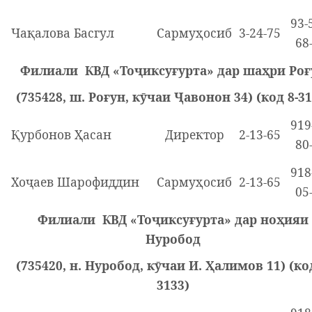
93-
Чақалова Басгул
Сармуҳосиб
3-24-75
68
Филиали КВД «Тоҷиксуғурта» дар шаҳри Роғ
(735428, ш. Роғун, кӯчаи Ҷавонон 34) (код 8-31
919
Қурбонов Ҳасан
Директор
2-13-65
80
918
Хоҷаев Шарофиддин
Сармуҳосиб
2-13-65
05
Филиали КВД «Тоҷиксуғурта» дар ноҳияи
Нуробод
(735420, н. Нуробод, кӯчаи И. Ҳалимов 11) (код
3133)