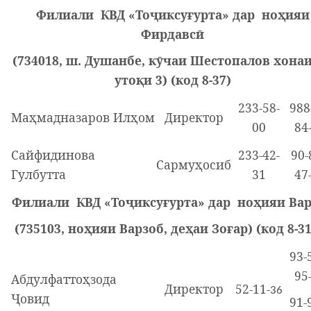
Филиали КВД «Тоҷиксуғурта» дар ноҳияи
Фирдавсӣ
(734018, ш. Душанбе, кӯчаи Шестопалов хонаи
утоқи 3) (код 8-37)
233-58-
988
Маҳмадназаров Илҳом
Директор
00
84
Сайфидинова
233-42-
90-
Сармуҳосиб
Гулбутта
31
47
Филиали КВД «Тоҷиксуғурта» дар ноҳияи Ва
(735103, ноҳияи Варзоб, деҳаи Зоғар) (код 8-3
93-
95
Абдулфаттоҳзода
Директор
52-11-
36
Ҷовид
91-