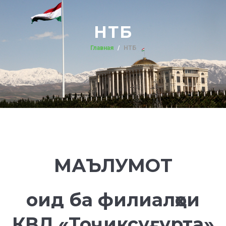
НТБ
Главная
НТБ
МАЪЛУМОТ
оид ба филиалҳои
КВД «Тоҷиксуғурта»