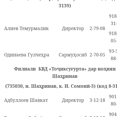
3139)
918
31
Алиев Темурмалик
Директор
2-79-08
918
05
93-
Одинаева Гулчеҳра
Сармуҳосиб
2-70-05
88
Филиали КВД «Тоҷиксуғурта» дар ноҳияи
Шаҳринав
(735030, н. Шаҳринав, к. И. Сомонӣ-3) (код 8-3
901
Адбуллоев Шавкат
Директор
3-12-18
80
904