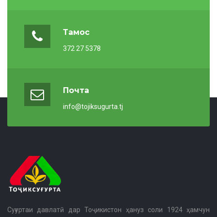
Тамос
372 27 5378
Почта
info@tojiksugurta.tj
Суғуртаи давлатӣ дар Тоҷикистон ҳануз соли 1924 ҳамчун