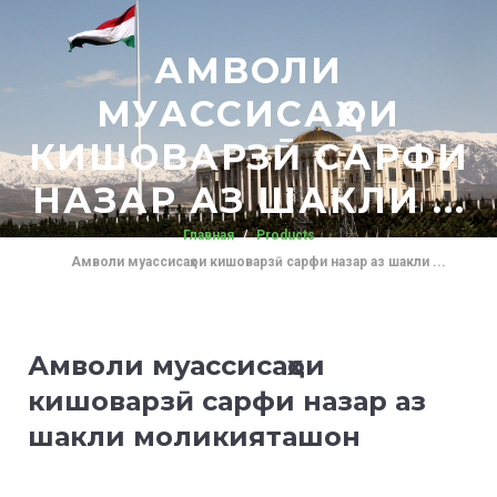
АМВОЛИ
МУАССИСАҲОИ
КИШОВАРЗӢ САРФИ
НАЗАР АЗ ШАКЛИ ...
Главная
Products
Амволи муассисаҳои кишоварзӣ сарфи назар аз шакли ...
Амволи муассисаҳои
кишоварзӣ сарфи назар аз
шакли моликияташон