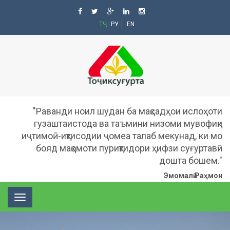
ТҶ
РУ
EN
"Раванди ноил шудан ба мақсадҳои ислоҳоти
гузаштаистода ва таъмини низоми мувофиқи
иҷтимоӣ-иқтисодии ҷомеа талаб мекунад, ки мо
бояд мақомоти пуриқтидори ҳифзи суғуртавӣ
дошта бошем."
Эмомалӣ Раҳмон
Toggle
navigation