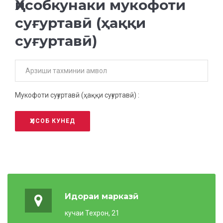
Ҳисобкунаки мукофоти
суғуртавӣ (ҳаққи
суғуртавӣ)
Мукофоти суғуртавӣ (ҳаққи суғуртавӣ) :
ҲИСОБ КУНЕД
Идораи марказӣ
кучаи Техрон, 21