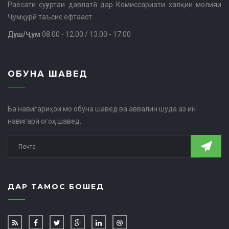
Раёсати суғуртаи давлатӣ дар Комиссариати халқии молияи
Ҷумҳурӣ таъсис ёфтааст.
Душ/Ҷум
08:00 - 12:00 / 13:00 - 17:00
ОБУНА ШАВЕД
Ба навигариҳои мо обуна шавед ва аввалин шуда аз ин
навигарӣ огоҳ шавед.
ДАР ТАМОС БОШЕД