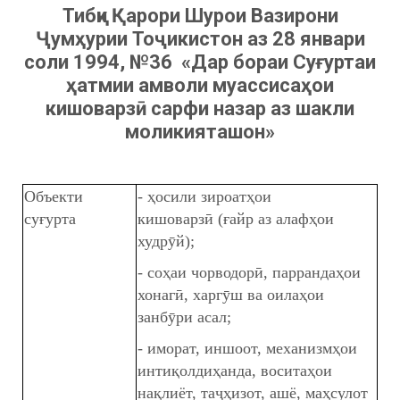
Тибқи Қарори Шурои Вазирони
Ҷумҳурии Тоҷикистон аз 28 январи
соли 1994, №36 «Дар бораи Суғуртаи
ҳатмии амволи муассисаҳои
кишоварзӣ сарфи назар аз шакли
моликияташон»
Объекти
- ҳосили зироатҳои
суғурта
кишоварзӣ (ғайр аз алафҳои
худрӯй);
- соҳаи чорводорӣ, паррандаҳои
хонагӣ, харгӯш ва оилаҳои
занбӯри асал;
- иморат, иншоот, механизмҳои
интиқолдиҳанда, воситаҳои
нақлиёт, таҷҳизот, ашё, маҳсулот