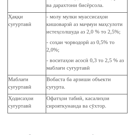
ва дарахтони бисёрсола.
Ҳаққи
- молу мулки муассисаҳои
суғуртавӣ
кишоварзӣ аз маҷмуи маҳсулоти
истеҳсолшуда аз 2,0 % то 2,5%;
- соҳаи чорводорӣ аз 0,5% то
2,0%;
- воситаҳои асосӣ 0,3 то 2,5 % аз
мабла
ғ
и су
ғ
уртав
ӣ
Маблағи
Вобаста ба арзиши объекти
суғуртавӣ
суғурта.
Ҳодисаҳои
Офатҳои табиӣ, касалиҳои
суғуртавӣ
сирояткунанда ва сӯхтор.