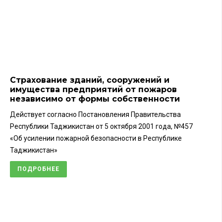
Страхование зданий, сооружений и
С
имущества предприятий от пожаров
т
независимо от формы собственности
п
з
Действует согласно Постановления Правительства
Д
Республики Таджикистан от 5 октября 2001 года, №457
Р
«Об усилении пожарной безопасности в Республике
н
Таджикистан»
с
ПОДРОБНЕЕ
н
з