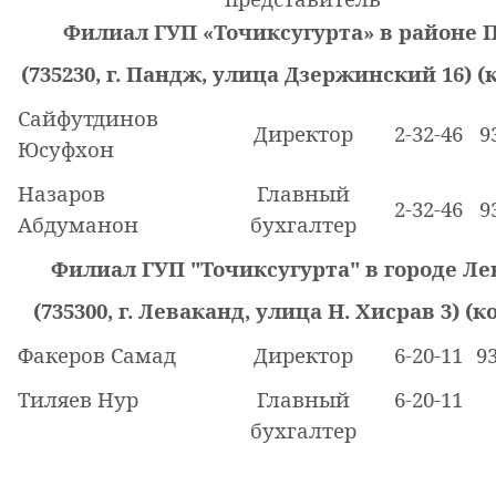
Филиал ГУП «Точиксугурта» в районе 
(735230, г. Пандж, улица Дзержинский 16) (к
Сайфутдинов
Директор
2-32-46
9
Юсуфхон
Назаров
Главный
2-32-46
9
Абдуманон
бухгалтер
Филиал ГУП "Точиксугурта" в городе Л
(735300, г. Леваканд, улица Н. Хисрав 3) (ко
Факеров Самад
Директор
6-20-11
93
Тиляев Нур
Главный
6-20-11
бухгалтер