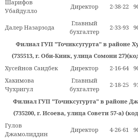
Шарифов
Директор
2-38-22
9
Убайдулло
Главный
Далер Назарзода
2-33-93
9
бухгалтер
Филиал ГУП "Точиксугурта" в районе Х
(735513, г. Оби-Киик, улица Сомони 27)(код
Хусейнов Саидбек
Директор
2-16-64
9
Хакимова
Главный
2-18-25
9
Чухригул
бухгалтер
Филиал ГУП "Точиксугурта" в районе Дж
(735200, г. Исоева, улица Совети 57-а) (код
Гулов
Директор
4-26-61
9
Джамолиддин