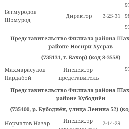
9
Бегмуродов
Директор
2-25-31
9
Шомурод
9
Представительство Филиала района Шах
районе Носири Хусрав
(735131, г. Бахор) (код 8-3558)
9
Махмарасулов
Инспектор-
-
Пардабой
представитель
Представительство Филиала района Шах
районе Кубодиён
(735400, р. Кубодиён, улица Ленина 52) (ко
Инспектор-
Норматов Назар
2-14-29
представитель