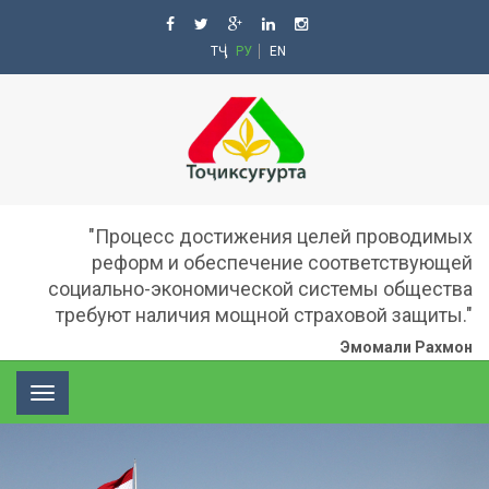
ТҶ
РУ
EN
"Процесс достижения целей проводимых
реформ и обеспечение соответствующей
социально-экономической системы общества
требуют наличия мощной страховой защиты."
Эмомали Рахмон
Toggle
navigation