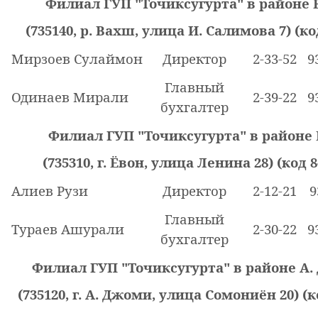
Филиал ГУП "Точиксугурта" в районе
(735140, р. Вахш, улица И. Салимова 7) (код
Мирзоев Сулаймон
Директор
2-33-52
9
Главный
Одинаев Мирали
2-39-22
9
бухгалтер
Филиал ГУП "Точиксугурта" в районе
(735310, г. Ёвон, улица Ленина 28) (код 8
Алиев Рузи
Директор
2-12-21
9
Главный
Тураев Ашурали
2-30-22
9
бухгалтер
Филиал ГУП "Точиксугурта" в районе А
(735120, г. А. Джоми, улица Сомониён 20) (к