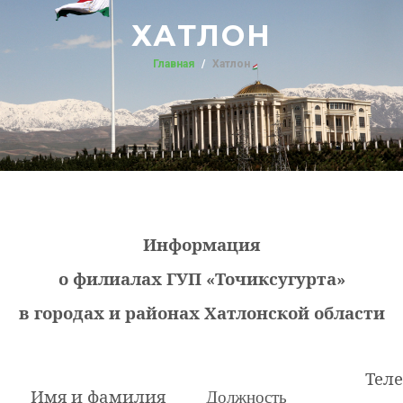
ХАТЛОН
Главная
Хатлон
Информация
о филиалах ГУП «Точиксугурта»
в городах и районах Хатлонской области
Тел
Имя и фамилия
Должность