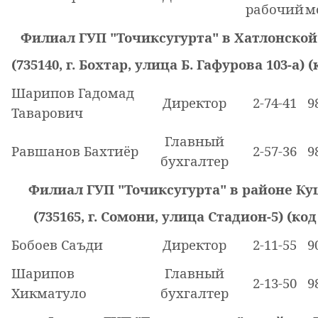
рабочий
м
Филиал ГУП "Точиксугурта" в Хатлонской
(735140, г. Бохтар, улица Б. Гафурова 103-а) (
Шарипов Гадомад
Директор
2-74-41
9
Таварович
Главный
Равшанов Бахтиёр
2-57-36
9
бухгалтер
Филиал ГУП "Точиксугурта" в районе К
(735165, г. Сомони, улица Стадион-5) (код 
Бобоев Саъди
Директор
2-11-55
9
Шарипов
Главный
2-
13-50
9
Хикматуло
бухгалтер