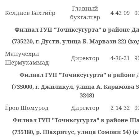
Главный
Келдиев Бахтиёр
4-42-09
9
бухгалтер
Филиал ГУП "Точиксугурта" в районе Д
(735220, г. Дусти, улица Б. Марвази 22) (код
Манучехри
Директор
4-36-21
9
Шермухаммад
Филиал ГУП "Точиксугурта" в районе 
(735000, г. Джиликул, улица А. Каримова 5)
3248)
Ёров Шомурод
Директор
2-14-32
9
Филиал ГУП "Точиксугурта" в районе Ш
(735180, р. Шахритус, улица Сомони 54) (к