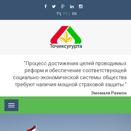
ТҶ
РУ
EN
"Процесс достижения целей проводимых
реформ и обеспечение соответствующей
социально-экономической системы общества
требуют наличия мощной страховой защиты."
Эмомали Рахмон
Toggle
navigation