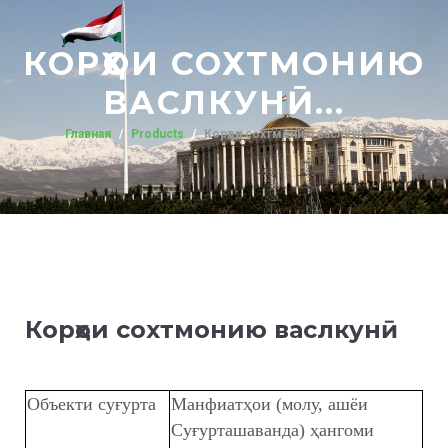
КОРҲОИ СОХТМОНИЮ
ВАСЛКУНӢ...
Главная
Products
Корҳои сохтмонию васлкунӣ...
Корҳои сохтмонию васлкунӣ
Объекти суғурта
Манфиатҳои (молу, ашёи
Суғурташаванда) ҳангоми