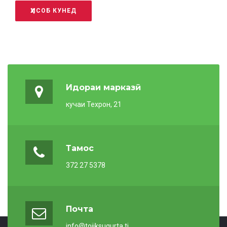
ҲИСОБ КУНЕД
Идораи марказӣ
кучаи Техрон, 21
Тамос
372 27 5378
Почта
info@tojiksugurta.tj