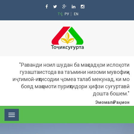
ТҶ
РУ
EN
"Раванди ноил шудан ба мақсадҳои ислоҳоти
гузаштаистода ва таъмини низоми мувофиқи
иҷтимоӣ-иқтисодии ҷомеа талаб мекунад, ки мо
бояд мақомоти пуриқтидори ҳифзи суғуртавӣ
дошта бошем."
Эмомалӣ Раҳмон
Toggle
navigation