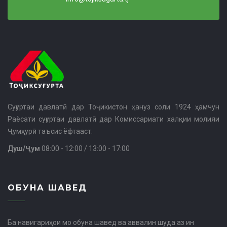
Суғуртаи давлатӣ дар Тоҷикистон ҳануз соли 1924 ҳамчун
Раёсати суғуртаи давлатӣ дар Комиссариати халқии молияи
Ҷумҳурӣ таъсис ёфтааст.
Душ/Ҷум
08:00 - 12:00 / 13:00 - 17:00
ОБУНА ШАВЕД
Ба навигариҳои мо обуна шавед ва аввалин шуда аз ин