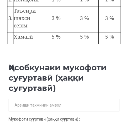
Таъсири
3.
шахси
3 %
3 %
3 %
сеюм
Ҳамагӣ
5 %
5 %
5 %
Ҳисобкунаки мукофоти
суғуртавӣ (ҳаққи
суғуртавӣ)
Мукофоти суғуртавӣ (ҳаққи суғуртавӣ) :