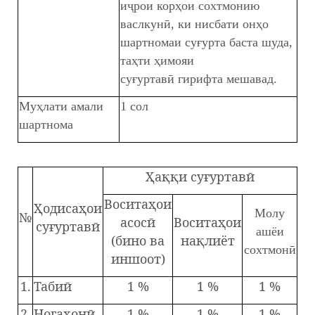
иҷрои корҳои сохтмонию
васлкунӣ, ки нисбати онҳо
шартномаи суғурта баста шуда,
таҳти ҳимояи
суғуртавӣ гирифта мешавад.
Муҳлати амали
1 сол
шартнома
Ҳаққи суғуртавӣ
Воситаҳои
Ҳодисаҳои
Молу
№
асосӣ
Воситаҳои
суғуртавӣ
ашёи
(бино ва
нақлиёт
сохтмонӣ
иншоот)
1.
Табиӣ
1 %
1 %
1 %
2.
Ногаҳонӣ
1 %
1 %
1 %