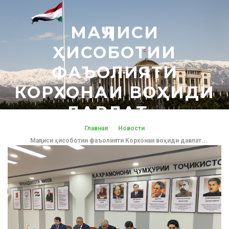
МАҶЛИСИ
ҲИСОБОТИИ
ФАЪОЛИЯТИ
КОРХОНАИ ВОҲИДИ
ДАВЛАТ...
Главная
Новости
Маҷлиси ҳисоботии фаъолияти Корхонаи воҳиди давлат...