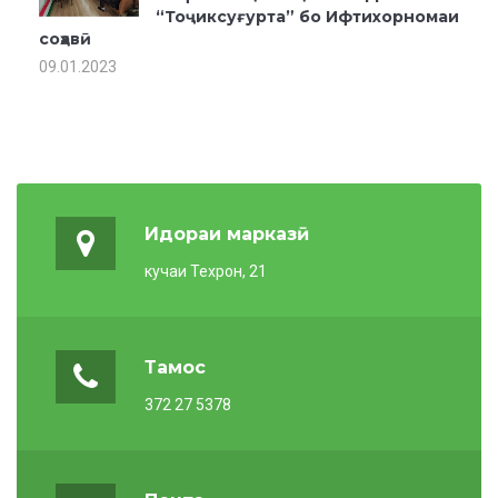
“Тоҷиксуғурта” бо Ифтихорномаи
соҳавӣ
09.01.2023
Идораи марказӣ
кучаи Техрон, 21
Тамос
372 27 5378