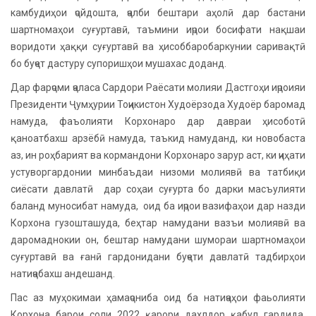
камбудиҳои ҷойдошта, ҷалби бештари аҳолӣ дар бастани
шартномаҳои суғуртавӣ, таъмини иҷрои босифати нақшаи
воридоти ҳаққи суғуртавӣ ва ҳисоббаробаркунии саривақтӣ
бо буҷет дастуру супоришҳои мушахас доданд.
Дар фарҷоми ҷаласа Сардори Раёсати молияи Дастгоҳи иҷроияи
Президенти Ҷумҳурии Тоҷикистон Худоёрзода Худоёр баромад
намуда, фаъолияти Корхонаро дар давраи ҳисоботӣ
қаноатбахш арзёбӣ намуда, таъкид намуданд, ки новобаста
аз, ин роҳбарият ва кормандони Корхонаро зарур аст, ки ҷиҳати
устуворгардонии минбаъдаи низоми молиявӣ ва татбиқи
сиёсати давлатӣ дар соҳаи суғурта бо дарки масъулияти
баланд муносибат намуда, оид ба иҷрои вазифаҳои дар назди
Корхона гузошташуда, беҳтар намудани вазъи молиявӣ ва
даромаднокии он, бештар намудани шумораи шартномаҳои
суғуртавӣ ва ғанӣ гардонидани буҷети давлатӣ тадбирҳои
натиҷабахш андешанд.
Пас аз муҳокимаи ҳамаҷониба оид ба натиҷаҳои фаьолияти
Корхона барои соли 2022 қарори дахлдор қабул гардида,