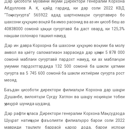
Дар ҳисоботи муовини якуми Директори генералии Корхона
Абдуллоев А. Қ. қайд гардид, ки дар соли 2022 КВД
“Тоҷиксуғурта” 565922 адад шартномаҳои суғуртавиро бо
шахсони ҳуқуқию воқеӣ ба имзо расонид ва аз ин ҳисоб беш аз
40838000 сомонӣ ҳаққи суғуртавӣ ба даст овард, ки 125,3%
нақшаи солонаро ташкил намуд.
Дар ин давра Корхорна ба шахсони ҳуқуқию воқеии ба молу
амвол ва ҳаёту саломатиаон заррасида дар ҳаҷми 5 878 000
сомонӣ маблағи суғуртавӣ пардохт намуд, ки ах маблағҳои
умумии пардохтгардида 132 500 сомонӣ ба шакли ҳатмии
суғурта ва 5 745 600 сомонӣ ба шакли ихтиёрии суғурта рост
меояд.
Баъдан ҳисоботи директори филиалҳои Корхона дар шаҳри
Душанбе, вилоятҳои Суғду Хатлон ва шаҳру ноҳияҳои тобеи
ҷумҳурӣ шунида шуданд.
Дар рафти ҷаласа Директори генералии Корхона Мақсудзода
Шуҳрат натиҷаҳои фаъолияти филиалҳоро барои соли 2022
мавриди таҳлилу баррасӣ қарор дода, барои ислоҳи