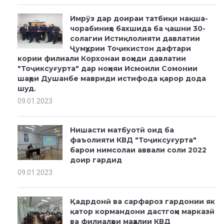
Имрӯз дар доираи татбиқи нақша-
чорабиниҳо бахшида ба ҷашни 30-
солагии Истиқлолияти давлатии
Ҷумҳурии Тоҷикистон дафтари
кории филиали Корхонаи воҳиди давлатии
"Тоҷиксуғурта" дар ноҳияи Исмоили Сомонии
шаҳри Душанбе мавриди истифода қарор дода
шуд.
09.01.2023
Нишасти матбуотӣ оид ба
фаъолияти КВД "Тоҷиксуғурта"
барои нимсолаи аввали соли 2022
доир гардид
09.01.2023
Қадрдонӣ ва сарфароз гардонии як
қатор кормандони дастгоҳи марказӣ
ва филиалҳои маҳалии КВД