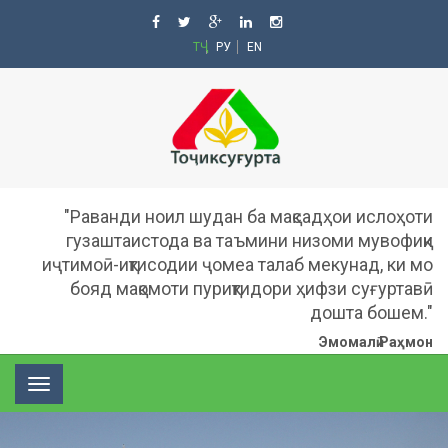
ТҶ
РУ
EN
"Раванди ноил шудан ба мақсадҳои ислоҳоти
гузаштаистода ва таъмини низоми мувофиқи
иҷтимоӣ-иқтисодии ҷомеа талаб мекунад, ки мо
бояд мақомоти пуриқтидори ҳифзи суғуртавӣ
дошта бошем."
Эмомалӣ Раҳмон
Toggle
navigation