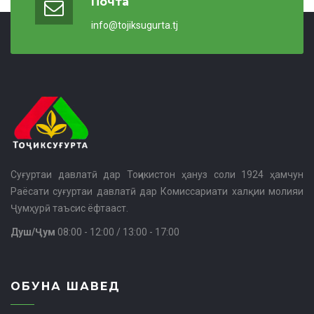
Почта
info@tojiksugurta.tj
Суғуртаи давлатӣ дар Тоҷикистон ҳануз соли 1924 ҳамчун
Раёсати суғуртаи давлатӣ дар Комиссариати халқии молияи
Ҷумҳурӣ таъсис ёфтааст.
Душ/Ҷум
08:00 - 12:00 / 13:00 - 17:00
ОБУНА ШАВЕД