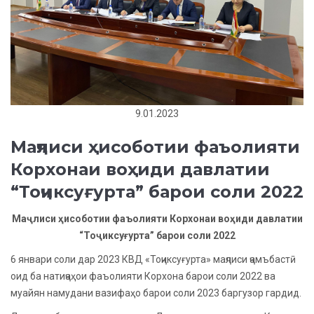
9.01.2023
Маҷлиси ҳисоботии фаъолияти
Корхонаи воҳиди давлатии
“Тоҷиксуғурта” барои соли 2022
Маҷлиси ҳисоботии фаъолияти Корхонаи воҳиди давлатии
“Тоҷиксуғурта”
барои
соли 202
2
6 январи соли дар 2023 КВД «Тоҷиксуғурта» маҷлиси ҷамъбастӣ
оид ба натиҷаҳои фаъолияти Корхона барои соли 2022 ва
муайян намудани вазифаҳо барои соли 2023 баргузор гардид.