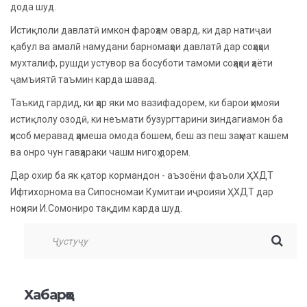
дода шуд.
Истиқлоли давлатӣ имкон фароҳам овард, ки дар натиҷаи
қабул ва амалӣ намудани барномаҳои давлатӣ дар соҳаҳои
мухталиф, рушди устувор ва босуботи тамоми соҳаҳои ҳаёти
ҷамъиятӣ таъмин карда шавад.
Таъкид гардид, ки ҳар яки мо вазифадорем, ки барои ҳимояи
истиқлолу озодӣ, ки неъмати бузургтарини зиндагиамон ба
ҳисоб меравад ҳамеша омода бошем, беш аз пеш заҳмат кашем
ва онро чун гавҳараки чашм нигоҳ дорем.
Дар охир ба як қатор кормандон - аъзоёни фаъоли ҲХДТ
Ифтихорнома ва Сипосномаи Кумитаи иҷроияи ҲХДТ дар
ноҳияи И.Сомониро тақдим карда шуд.
Хабарҳо