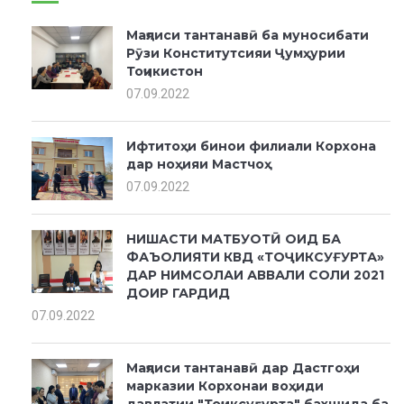
Маҷлиси тантанавӣ ба муносибати
Рӯзи Конститутсияи Ҷумҳурии
Тоҷикистон
07.09.2022
Ифтитоҳи бинои филиали Корхона
дар ноҳияи Мастчоҳ
07.09.2022
НИШАСТИ МАТБУОТӢ ОИД БА
ФАЪОЛИЯТИ КВД «ТОҶИКСУҒУРТА»
ДАР НИМСОЛАИ АВВАЛИ СОЛИ 2021
ДОИР ГАРДИД
07.09.2022
Маҷлиси тантанавӣ дар Дастгоҳи
марказии Корхонаи воҳиди