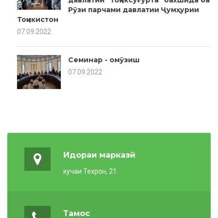
давлатии "Тоҷиксуғурта" бахшида ба
Рӯзи парчами давлатии Ҷумҳурии
Тоҷикистон
07.09.2022
Семинар - омӯзиш
07.09.2022
Идораи марказӣ
кучаи Техрон, 21
Тамос