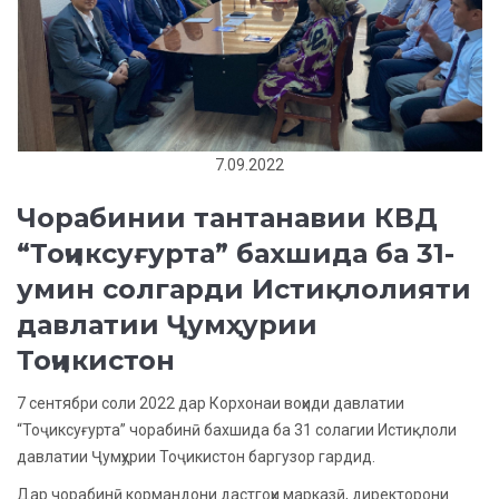
7.09.2022
Чорабинии тантанавии КВД
“Тоҷиксуғурта” бахшида ба 31-
умин солгарди Истиқлолияти
давлатии Ҷумҳурии
Тоҷикистон
7 сентябри соли 2022 дар Корхонаи воҳиди давлатии
“Тоҷиксуғурта” чорабинӣ бахшида ба 31 солагии Истиқлоли
давлатии Ҷумҳурии Тоҷикистон баргузор гардид.
Дар чорабинӣ кормандони дастгоҳи марказӣ, директорони