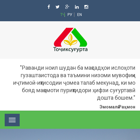
ТҶ
РУ
EN
"Раванди ноил шудан ба мақсадҳои ислоҳоти
гузаштаистода ва таъмини низоми мувофиқи
иҷтимоӣ-иқтисодии ҷомеа талаб мекунад, ки мо
бояд мақомоти пуриқтидори ҳифзи суғуртавӣ
дошта бошем."
Эмомалӣ Раҳмон
Toggle
navigation