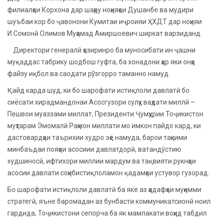
филиалҳои Корхона дар шаҳру ноҳияҳои Душанбе ва мудири
шуъбаи кор бо ҷавонони Кумитаи иҷроияи ҲХДТ дар ноҳияи
И.Сомонӣ Олимов Муҳамад Амиршоевич ширкат варзиданд.
Директори генералӣ ҳозиринро ба муносибати ин ҷашни
муқаддас табрику шодбош гуфта, ба хонадони ҳар яки онҳо
файзу иқбол ва саодати рўзгорро таманно намуд.
Қайд карда шуд, ки бо шарофати истиқлоли давлатӣ бо
сиёсати хирадмандонаи Асосгузори сулҳу ваҳдати миллӣ –
Пешвои муаззами миллат, Президенти Ҷумҳурии Тоҷикистон
муҳтарам Эмомалӣ Раҳмон миллати мо имкон пайдо кард, ки
дастовардҳои таърихии худро эҳё намуда, барои таҳкими
минбаъдаи пояҳои асосиии давлатдорӣ, ватандӯстию
худшиносӣ, ифтихори миллии мардум ва тақвияти рукнҳои
асосии давлати соҳибистиқлоламон қадамҳои устувор гузорад.
Бо шарофати истиқлоли давлатӣ ба яке аз ҳадафҳои муҳимми
стратегӣ, яъне баромадан аз бунбасти коммуникатсионӣ ноил
гардида, Тоҷикистони сепорча ба як мамлакати воҳид табдил