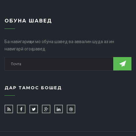
ОБУНА ШАВЕД
Ба навигариҳои мо обуна шавед ва аввалин шуда аз ин
навигарӣ огоҳ шавед.
ДАР ТАМОС БОШЕД