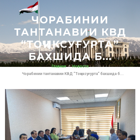
ЧОРАБИНИИ
ТАНТАНАВИИ КВД
“ТОҶИКСУҒУРТА”
БАХШИДА Б...
Главная
Новости
Чорабинии тантанавии КВД “Тоҷиксуғурта” бахшида б...