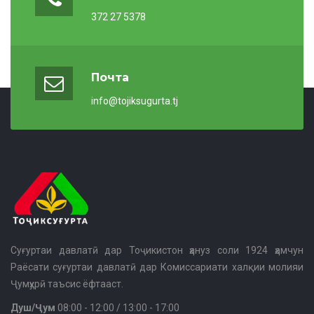
372 27 5378
Почта
info@tojiksugurta.tj
Суғуртаи давлатӣ дар Тоҷикистон ҳануз соли 1924 ҳамчун
Раёсати суғуртаи давлатӣ дар Комиссариати халқии молияи
Ҷумҳурӣ таъсис ёфтааст.
Душ/Ҷум
08:00 - 12:00 / 13:00 - 17:00