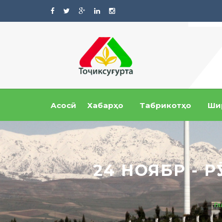
Асосӣ
Хабарҳо
Табрикотҳо
Ши
24 НОЯБР - 
Гл