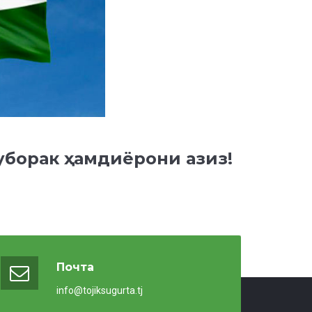
уборак ҳамдиёрони азиз!
Почта
info@tojiksugurta.tj