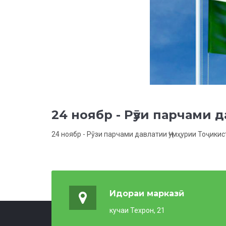
24 ноябр - Рӯзи парчами
24 ноябр - Рӯзи парчами давлатии Ҷумҳурии Тоҷики
Идораи марказӣ
кучаи Техрон, 21