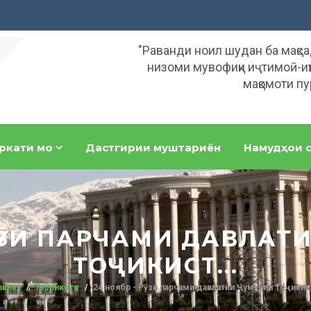
"Раванди ноил шудан ба мақс
низоми мувофиқи иҷтимоӣ-иқ
мақомоти пу
ркати мо
Дастгирии муштариён
Намудҳои с
РӮЗИ ПАРЧАМИ ДАВЛА
ТОҶИКИСТ...
авная
Табрикотҳо
24 ноябр - Рӯзи парчами давлатии Ҷумҳурии Тоҷикист