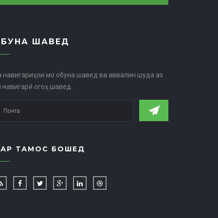
ОБУНА ШАВЕД
а навигариҳои мо обуна шавед ва аввалин шуда аз
н навигарӣ огоҳ шавед.
АР ТАМОС БОШЕД