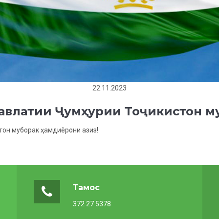
22.11.2023
 давлатии Ҷумҳурии Тоҷикистон м
стон муборак ҳамдиёрони азиз!
Тамос
372 27 5378