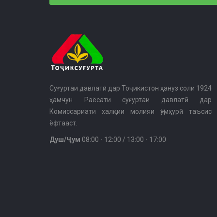
Суғуртаи давлатӣ дар Тоҷикистон ҳануз соли 1924
ҳамчун Раёсати суғуртаи давлатӣ дар
Комиссариати халқии молияи Ҷумҳурӣ таъсис
ёфтааст.
Душ/Ҷум
08:00 - 12:00 / 13:00 - 17:00