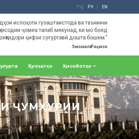
ТҶ
РУ
EN
адҳои ислоҳоти гузаштаистода ва таъмини
тисодии ҷомеа талаб мекунад, ки мо бояд
риқтидори ҳифзи суғуртавӣ дошта бошем."
Эмомалӣ Раҳмон
уғурта
Ҳуҷҷатҳо
Ҳисоботҳо
ТИИ ҶУМҲУРИИ
...