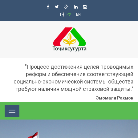
ТҶ
РУ
EN
"Процесс достижения целей проводимых
реформ и обеспечение соответствующей
социально-экономической системы общества
требуют наличия мощной страховой защиты."
Эмомали Рахмон
Toggle
navigation