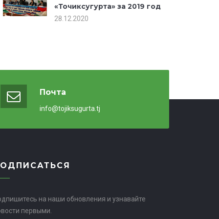
«Точиксугурта» за 2019 год
28.12.2020
Почта
info@tojiksugurta.tj
ПОДПИСАТЬСЯ
одпишитесь на наши обновления и узнавайте
овости первыми.