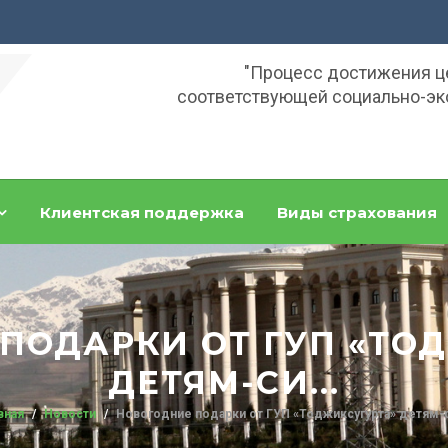
"Процесс достижения ц
соответствующей социально-эк
Клиентская поддержка
Виды страхования
ПОДАРКИ ОТ ГУП «ТО
ДЕТЯМ-СИ...
вная
Новости
Новогодние подарки от ГУП «Тоджиксугурта» детям-с