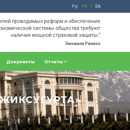
ТҶ
РУ
EN
елей проводимых реформ и обеспечение
ономической системы общества требуют
наличия мощной страховой защиты."
Эмомали Рахмон
Документы
Отчеты
ДЖИКСУГУРТА»
и...